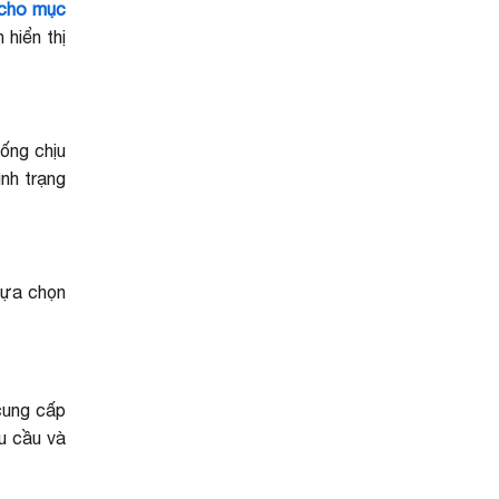
 cho mục
hiển thị
ống chịu
ình trạng
lựa chọn
cung cấp
hu cầu và