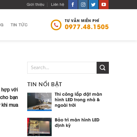
Giới thiệu
Liên hệ
TƯ VẪN MIỄN PHÍ
NG
TIN TỨC
0977.48.1505
TIN NỔI BẬT
ù hợp với
Thi công lắp đặt màn
 cho bạn
hình LED trong nhà &
ý khi mua
ngoài trời
Bảo trì màn hình LED
định kỳ