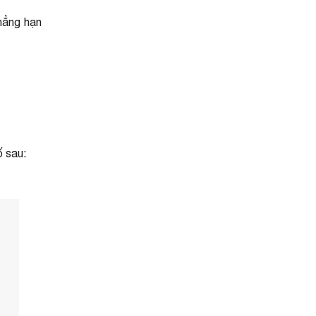
hẳng hạn
ố sau: