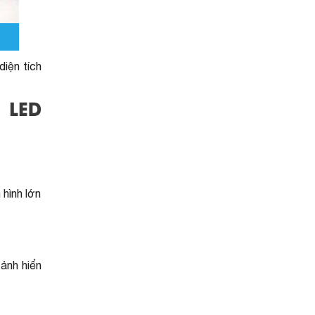
iện tích
 LED
 hình lớn
 ảnh hiển