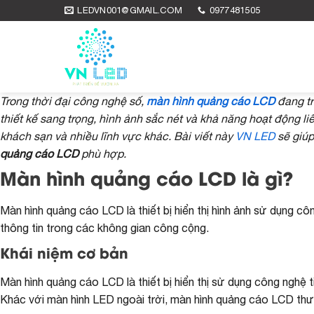
Skip
LEDVN001@GMAIL.COM
0977481505
to
content
Trong thời đại công nghệ số,
màn hình quảng cáo LCD
đang tr
thiết kế sang trọng, hình ảnh sắc nét và khả năng hoạt động
khách sạn và nhiều lĩnh vực khác. Bài viết này
VN LED
sẽ giúp
quảng cáo LCD
phù hợp.
Màn hình quảng cáo LCD là gì?
Màn hình quảng cáo LCD là thiết bị hiển thị hình ảnh sử dụng c
thông tin trong các không gian công cộng.
Khái niệm cơ bản
Màn hình quảng cáo LCD là thiết bị hiển thị sử dụng công nghệ ti
Khác với màn hình LED ngoài trời, màn hình quảng cáo LCD thườ