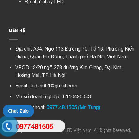
Bộ chữ chạy LED
LIÊN HỆ
Địa chỉ:
A34, Ngõ 113 Đường 70, Tổ 16, Phường Kiến
Hưng, Quận Hà Đông, Thành phố Hà Nội, Việt Nam
VPGD : 3/20 ngõ 278 đường Kim Giang, Đại Kim,
Hoàng Mai, TP Hà Nội
Email : ledvn001@gmail.com
Mã số doanh nghiệp : 0110490043
Số điện thoại:
0977.48.1505 (Mr. Tùng)
Chat Zalo
0977481505
Copyright © 2022 Màn Hình LED Việt Nam. All Rights Reserved.