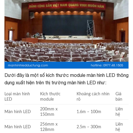
Dưới đây là một số kích thước module màn hình LED thông
dụng xuất hiện trên thị trường màn hình LED như:
Loại màn hình
Kích thước
Khoảng cách nhìn
Giá
LED
module
rõ
bán
200mm x
Liên
Màn hình LED
1.6m – 100m
150mm
hệ
256mm x
Liên
Màn hình LED
2.5m – 300m
128mm
hệ