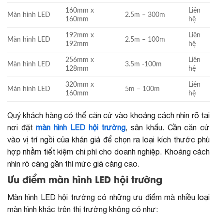
160mm x
Liên
Màn hình LED
2.5m – 300m
160mm
hệ
192mm x
Liên
Màn hình LED
2.5m – 100m
192mm
hệ
256mm x
Liên
Màn hình LED
3.5m -100m
128mm
hệ
320mm x
Liên
Màn hình LED
5m – 100m
160mm
hệ
Quý khách hàng có thể căn cứ vào khoảng cách nhìn rõ tại
nơi đặt
màn hình LED hội trường
, sân khấu. Cần căn cứ
vào vị trí ngồi của khán giả để chọn ra loại kích thước phù
hợp nhằm tiết kiệm chi phí cho doanh nghiệp. Khoảng cách
nhìn rõ càng gần thì mức giá càng cao.
Ưu điểm màn hình LED hội trường
Màn hình LED hội trường có những ưu điểm mà nhiều loại
màn hình khác trên thị trường không có như: