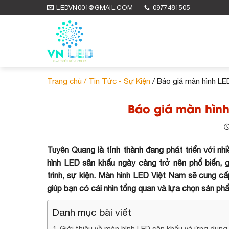
Skip
LEDVN001@GMAIL.COM
0977481505
to
content
Trang chủ /
Tin Tức - Sự Kiện
/ Báo giá màn hình LE
Báo giá màn hình
Tuyên Quang là tỉnh thành đang phát triển với nhiề
hình LED sân khấu ngày càng trở nên phổ biến,
trình, sự kiện. Màn hình LED Việt Nam sẽ cung cấp
giúp bạn có cái nhìn tổng quan và lựa chọn sản ph
Danh mục bài viết
Giới thiệu về màn hình LED sân khấu và ứng dụng