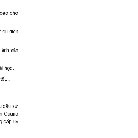
video cho
iểu diễn
 ảnh sản
ài học.
 tế,…
u cầu sử
ên Quang
ng cấp uy