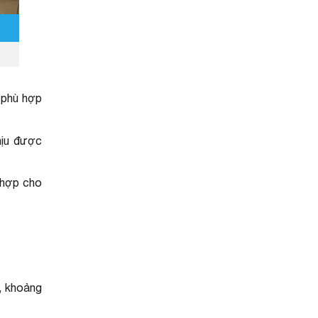
, phù hợp
hịu được
 hợp cho
, khoảng