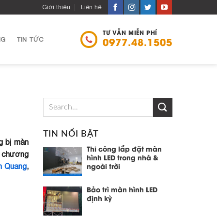
Giới thiệu
Liên hệ
TƯ VẪN MIỄN PHÍ
NG
TIN TỨC
0977.48.1505
TIN NỔI BẬT
ng bị màn
Thi công lắp đặt màn
c chương
hình LED trong nhà &
ên Quang
,
ngoài trời
Bảo trì màn hình LED
định kỳ