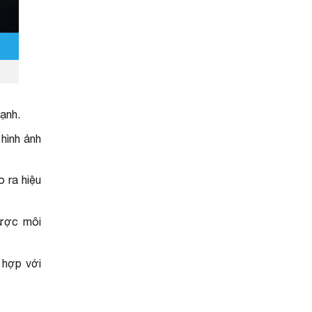
mạnh.
 hình ảnh
 ra hiệu
được môi
 hợp với