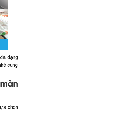
đa dạng
nhà cung
 màn
lựa chọn