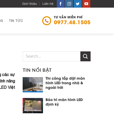
Giới thiệu
Liên hệ
TƯ VẪN MIỄN PHÍ
NG
TIN TỨC
0977.48.1505
TIN NỔI BẬT
ng các sự
Thi công lắp đặt màn
tính năng
hình LED trong nhà &
LED Việt
ngoài trời
Bảo trì màn hình LED
định kỳ