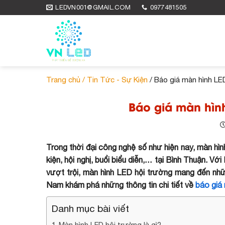
Skip
LEDVN001@GMAIL.COM
0977481505
to
content
Trang chủ /
Tin Tức - Sự Kiện
/ Báo giá màn hình LE
Báo giá màn hình
Trong thời đại công nghệ số như hiện nay, màn hìn
kiện, hội nghị, buổi biểu diễn,… tại Bình Thuận. Với
vượt trội, màn hình LED hội trường mang đến nhữ
Nam khám phá những thông tin chi tiết về
báo giá 
Danh mục bài viết
Màn hình LED hội trường là gì?