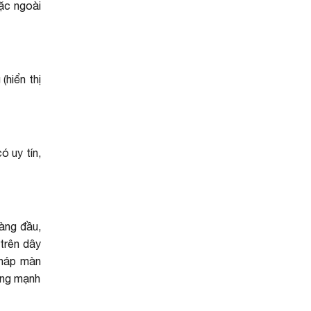
oặc ngoài
(hiển thị
ó uy tín,
hàng đầu,
trên dây
pháp màn
ợng mạnh