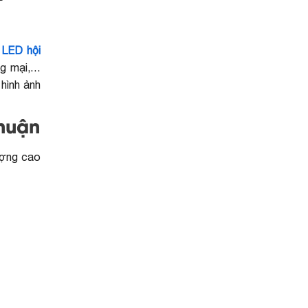
 LED hội
ng mại,…
hình ảnh
Thuận
lượng cao