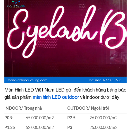
Màn Hình LED Việt Nam LED gửi đến khách hàng bảng báo
giá sản phẩm
màn hình LED outdoor
và indoor dưới đây:
INDOOR/ Trong nhà
OUTDOOR/ Ngoài trời
P0.9
65.000.000/m
2
P2.5
26.000.000/m
2
P1.25
52.000.000/m
2
P3
25.000.000/m
2