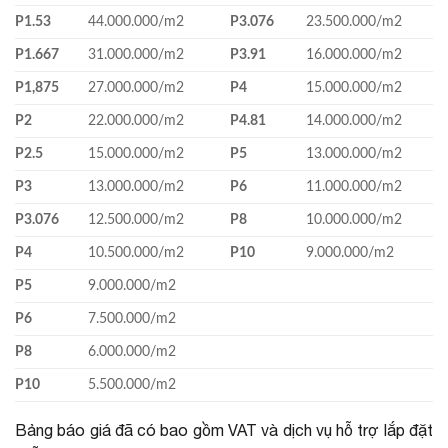
P1.53
44.000.000/m
2
P3.076
23.500.000/m
2
P1.667
31.000.000/m
2
P3.91
16.000.000/m
2
P1,875
27.000.000/m
2
P4
15.000.000/m
2
P2
22.000.000/m
2
P4.81
14.000.000/m
2
P2.5
15.000.000/m
2
P5
13.000.000/m
2
P3
13.000.000/m
2
P6
11.000.000/m
2
P3.076
12.500.000/m
2
P8
10.000.000/m
2
P4
10.500.000/m
2
P10
9.000.000/m
2
P5
9.000.000/m
2
P6
7.500.000/m
2
P8
6.000.000/m
2
P10
5.500.000/m
2
Bảng báo giá đã có bao gồm VAT và dịch vụ hỗ trợ lắp đặt