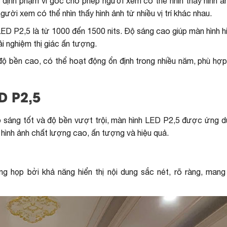
định phạm vi góc cho phép người xem có thể nhìn thấy hình ản
ười xem có thể nhìn thấy hình ảnh từ nhiều vị trí khác nhau.
D P2,5 là từ 1000 đến 1500 nits. Độ sáng cao giúp màn hình hiể
i nghiệm thị giác ấn tượng.
ộ bền cao, có thể hoạt động ổn định trong nhiều năm, phù hợp
D P2,5
độ sáng tốt và độ bền vượt trội, màn hình LED P2,5 được ứng d
hị hình ảnh chất lượng cao, ấn tượng và hiệu quả.
 họp bởi khả năng hiển thị nội dung sắc nét, rõ ràng, mang 