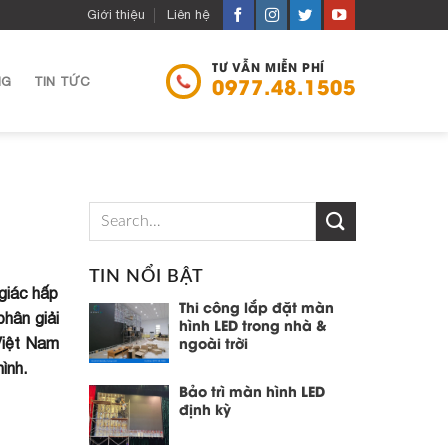
Giới thiệu
Liên hệ
TƯ VẪN MIỄN PHÍ
NG
TIN TỨC
0977.48.1505
TIN NỔI BẬT
 giác hấp
Thi công lắp đặt màn
hân giải
hình LED trong nhà &
 Việt Nam
ngoài trời
ình.
Bảo trì màn hình LED
định kỳ