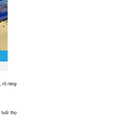
, rõ ràng
tuổi thọ