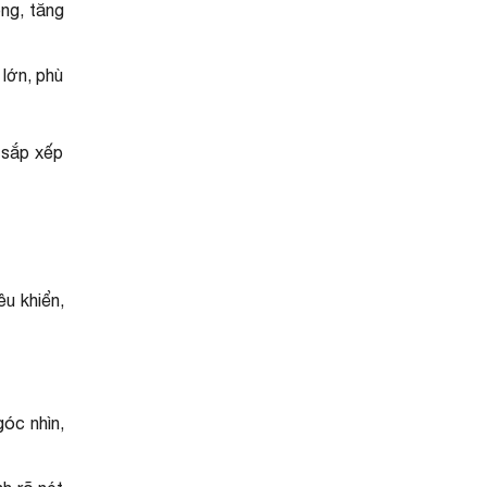
ng, tăng
lớn, phù
 sắp xếp
u khiển,
óc nhìn,