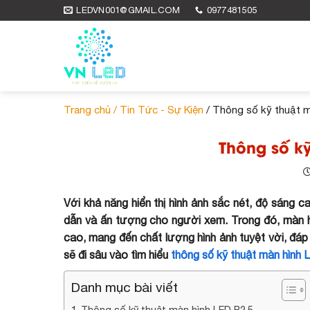
Skip
LEDVN001@GMAIL.COM
0977481505
to
content
Trang chủ /
Tin Tức - Sự Kiện
/ Thông số kỹ thuật m
Thông số kỹ
Với khả năng hiển thị hình ảnh sắc nét, độ sáng c
dẫn và ấn tượng cho người xem. Trong đó, màn hì
cao, mang đến chất lượng hình ảnh tuyệt vời, đáp ứ
sẽ đi sâu vào tìm hiểu
thông số kỹ thuật màn hình 
Danh mục bài viết
Thông số kỹ thuật màn hình LED P2,5