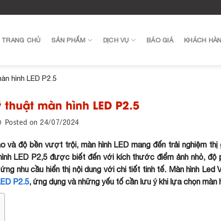
TRANG CHỦ
SẢN PHẨM
DỊCH VỤ
BÁO GIÁ
KHÁCH HÀ
àn hình LED P2.5
 thuật màn hình LED P2.5
24/07/2024
Posted on
ao và độ bền vượt trội, màn hình LED mang đến trải nghiệm thị
nh LED P2,5 được biết đến với kích thước điểm ảnh nhỏ, độ p
ng nhu cầu hiển thị nội dung với chi tiết tinh tế. Màn hình Led
LED P2.5
, ứng dụng và những yếu tố cần lưu ý khi lựa chọn màn h