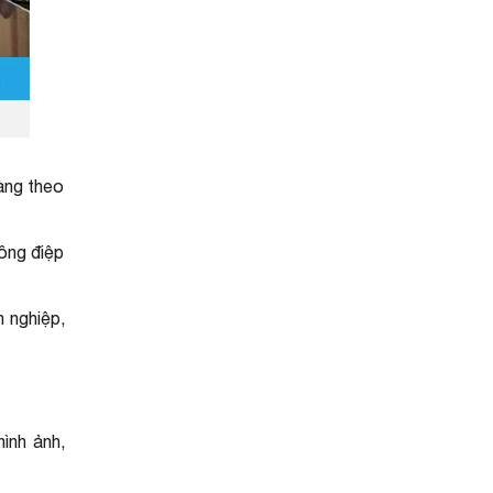
dàng theo
hông điệp
n nghiệp,
ình ảnh,