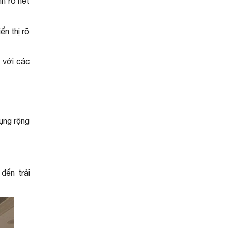
h rõ nét
n thị rõ
 với các
ụng rộng
đến trải