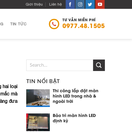
Giới thiệu
Liên hệ
TƯ VẪN MIỄN PHÍ
NG
TIN TỨC
0977.48.1505
TIN NỔI BẬT
hai loại
Thi công lắp đặt màn
c mắc mà
hình LED trong nhà &
dàng đưa
ngoài trời
Bảo trì màn hình LED
định kỳ