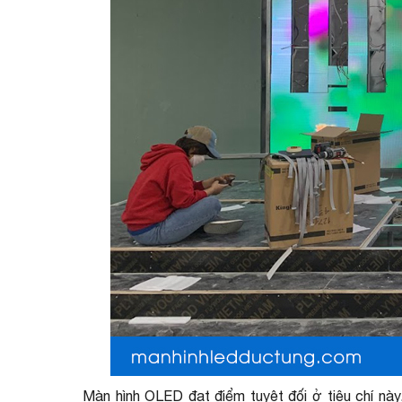
Màn hình OLED đạt điểm tuyệt đối ở tiêu chí này