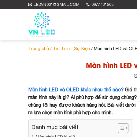
Skip
LEDVN001@GMAIL.COM
0977481505
to
content
Trang chủ /
Tin Tức - Sự Kiện
/ Màn hình LED và OL
Màn hình LED 
Màn hình LED và OLED khác nhau thế nào?
Giá t
màn hình này là gì? Ai phù hợp để sử dụng chún
chúng tôi hay được khách hàng hỏi. Bài viết dướ
ra lựa chọn màn hình phù hợp cho mình.
Danh mục bài viết
Màn hình LED là gì?