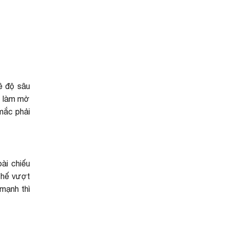
ề độ sâu
n làm mờ
mắc phải
ài chiếu
thế vượt
mạnh thì