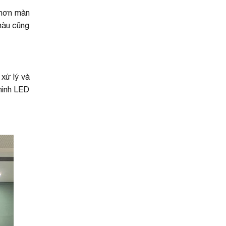
 hơn màn
màu cũng
xử lý và
 hình LED