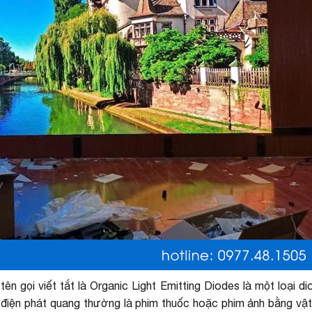
 gọi viết tắt là Organic Light Emitting Diodes là một loại di
 điện phát quang thường là phim thuốc hoặc phim ảnh bằng vật 