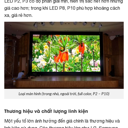
LED P2, P3 có độ phân giải mịn, hiển thị sắc nét hơn nhưng
giá cao hơn; trong khi LED P8, P10 phù hợp khoảng cách
xa, giá rẻ hơn.
Loại màn hình (trong nhà, ngoài trời, full color, P2 – P10)
Thương hiệu và chất lượng linh kiện
Một yếu tố lớn ảnh hưởng đến giá chính là thương hiệu và
linh kiện sử dụng. Các thương hiệu lớn như LG, Samsung