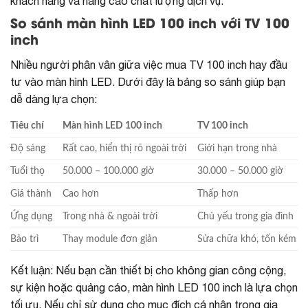
khách hàng và nâng cao chất lượng dịch vụ.
So sánh màn hình LED 100 inch với TV 100
inch
Nhiều người phân vân giữa việc mua TV 100 inch hay đầu
tư vào màn hình LED. Dưới đây là bảng so sánh giúp bạn
dễ dàng lựa chọn:
Tiêu chí
Màn hình LED 100 inch
TV 100 inch
Độ sáng
Rất cao, hiển thị rõ ngoài trời
Giới hạn trong nhà
Tuổi thọ
50.000 – 100.000 giờ
30.000 – 50.000 giờ
Giá thành
Cao hơn
Thấp hơn
Ứng dụng
Trong nhà & ngoài trời
Chủ yếu trong gia đình
Bảo trì
Thay module đơn giản
Sửa chữa khó, tốn kém
Kết luận: Nếu bạn cần thiết bị cho không gian công cộng,
sự kiện hoặc quảng cáo, màn hình LED 100 inch là lựa chọn
tối ưu. Nếu chỉ sử dụng cho mục đích cá nhân trong gia