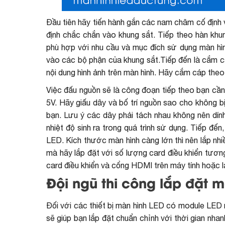
Đầu tiên hãy tiến hành gắn các nam châm cố địn
định chắc chắn vào khung sắt. Tiếp theo hàn khu
phù hợp với nhu cầu và mục đích sử dụng màn 
vào các bộ phận của khung sắt.Tiếp đến là cắm cáp
nội dung hình ảnh trên màn hình. Hãy cắm cáp the
Việc đấu nguồn sẽ là công đoạn tiếp theo bạn cầ
5V. Hãy giấu dây và bố trí nguồn sao cho không b
bạn. Lưu ý các dây phải tách nhau không nên dín
nhiệt độ sinh ra trong quá trình sử dụng. Tiếp đến
LED. Kích thước màn hình càng lớn thì nên lắp nhi
mà hãy lắp đặt với số lượng card điều khiển tươn
card điều khiển và cổng HDMI trên máy tính hoặc 
Đội ngũ thi công lắp đặt 
Đối với các thiết bị màn hình LED có module LED r
sẽ giúp bạn lắp đặt chuẩn chỉnh với thời gian nha