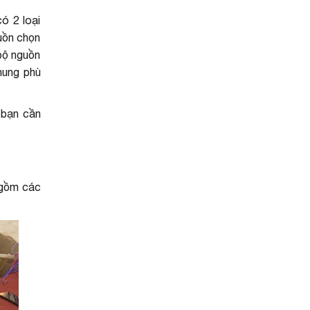
ó 2 loại
uồn chọn
 bộ nguồn
khung phù
 bạn cần
 gồm các