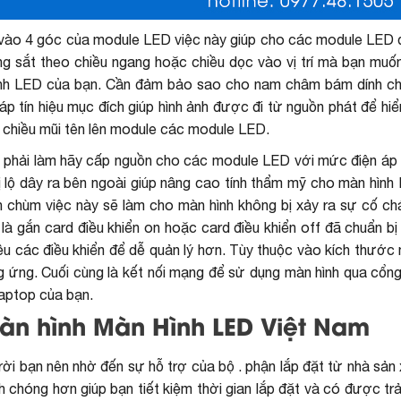
h vào 4 góc của module LED việc này giúp cho các module LED
ng sắt theo chiều ngang hoặc chiều dọc vào vị trí mà bạn muốn
hình LED của bạn. Cần đảm bảo sao cho nam châm bám dính c
 tín hiệu mục đích giúp hình ảnh được đi từ nguồn phát để hiể
o chiều mũi tên lên module các module LED.
n phải làm hãy cấp nguồn cho các module LED với mức điện áp 
ị lộ dây ra bên ngoài giúp nâng cao tính thẩm mỹ cho màn hình
h chùm việc này sẽ làm cho màn hình không bị xảy ra sự cố ch
, là gắn card điều khiển on hoặc card điều khiển off đã chuẩn b
ều các điều khiển để dễ quản lý hơn. Tùy thuộc vào kích thước
g ứng. Cuối cùng là kết nối mạng để sử dụng màn hình qua cổng
laptop của bạn.
màn hình Màn Hình LED Việt Nam
ời bạn nên nhờ đến sự hỗ trợ của bộ . phận lắp đặt từ nhà sản
nh chóng hơn giúp bạn tiết kiệm thời gian lắp đặt và có được tr