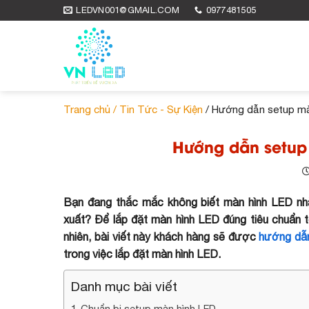
Skip
LEDVN001@GMAIL.COM
0977481505
to
content
Trang chủ /
Tin Tức - Sự Kiện
/ Hướng dẫn setup màn
Hướng dẫn setup 
Bạn đang thắc mắc không biết màn hình LED nh
xuất? Để lắp đặt màn hình LED đúng tiêu chuẩn t
nhiên, bài viết này khách hàng sẽ được
hướng dẫ
trong việc lắp đặt màn hình LED.
Danh mục bài viết
Chuẩn bị setup màn hình LED