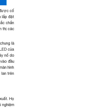
 được cố
 lắp đặt
hắc chắn
n thị các
chung là
 LED của
áy nổ do
ị vào đầu
 màn hình
 lan trên
 xuất. Họ
ải nghiệm