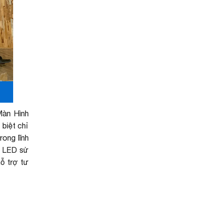
Màn Hình
biệt chỉ
rong lĩnh
h LED sử
hỗ trợ tư