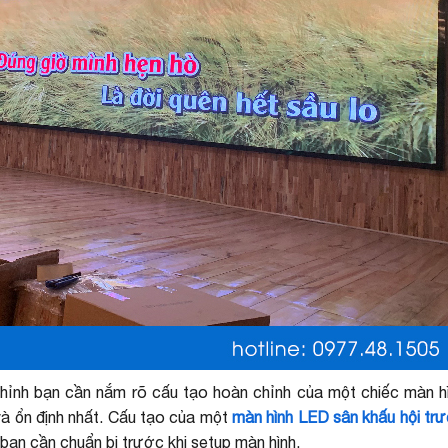
ỉnh bạn cần nắm rõ cấu tạo hoàn chỉnh của một chiếc màn hì
à ổn định nhất. Cấu tạo của một
màn hình LED sân khấu hội tr
bạn cần chuẩn bị trước khi setup màn hình.