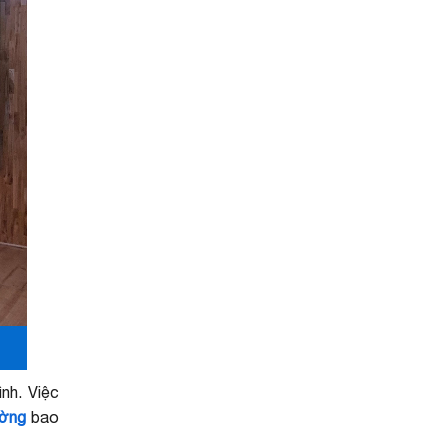
nh. Việc
ường
bao