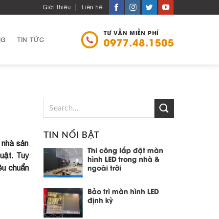
Giới thiệu
Liên hệ
TƯ VẪN MIỄN PHÍ
NG
TIN TỨC
0977.48.1505
TIN NỔI BẬT
 nhà sản
Thi công lắp đặt màn
uật. Tuy
hình LED trong nhà &
êu chuẩn
ngoài trời
Bảo trì màn hình LED
định kỳ