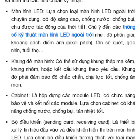
và tuân thủ các tiêu chuẩn kỹ thuật.
Màn hình LED: Lựa chọn loại màn hình LED ngoài trời
chuyên dụng, có độ sáng cao, chống nước, chống bụi,
chịu được tác động của thời tiết. Chú ý đến các
thông
số kỹ thuật màn hình LED ngoài trời
như:
độ phân giải
,
khoảng cách điểm ảnh (pixel pitch), tần số quét, góc
nhìn, tuổi thọ…
Khung đỡ màn hình: Có thể sử dụng khung thép mạ kẽm,
khung nhôm, hoặc kết cấu khung theo yêu cầu. Khung
đỡ phải đảm bảo độ chắc chắn, chịu lực tốt, chống ăn
mòn.
Cabinet: Là hộp đựng các module LED, có chức năng
bảo vệ và kết nối các module. Lựa chọn cabinet có khả
năng chống nước, chống bụi, tản nhiệt tốt.
Bộ điều khiển (sending card, receiving card): Là thiết bị
xử lý tín hiệu đầu vào và điều khiển hiển thị trên màn hình
LED. Lựa chọn bộ điều khiển tương thích với loại màn