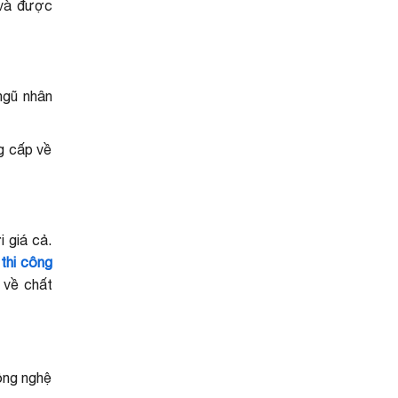
 và được
ngũ nhân
g cấp về
i giá cả.
,
thi công
 về chất
công nghệ