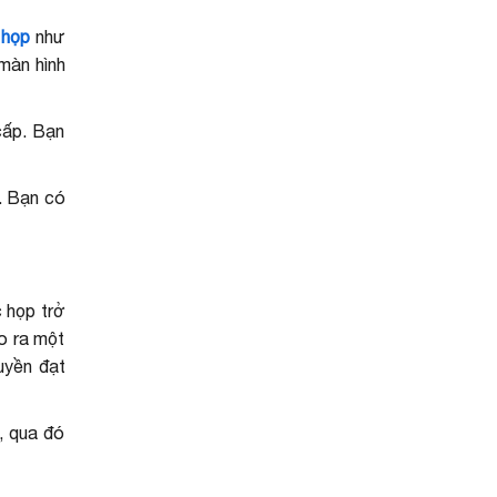
 họp
như
màn hình
cấp. Bạn
n. Bạn có
 họp trở
ạo ra một
ruyền đạt
, qua đó