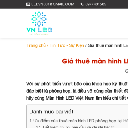
Skip
LEDVN001@GMAIL.COM
0977481505
to
content
Trang chủ /
Tin Tức - Sự Kiện
/ Giá thuê màn hình L
Giá thuê màn hình L
Với sự phát triển vượt bậc của khoa học kỹ thuật 
đặc biệt là phòng họp, là điều vô cùng cần thiết
hãy cùng Màn Hình LED Việt Nam tìm hiểu chi tiết
Danh mục bài viết
Ưu điểm của thuê màn hình LED phòng họp tại Hà
Tiết kiệm chi phí ban đầu và chi phí bảo trì