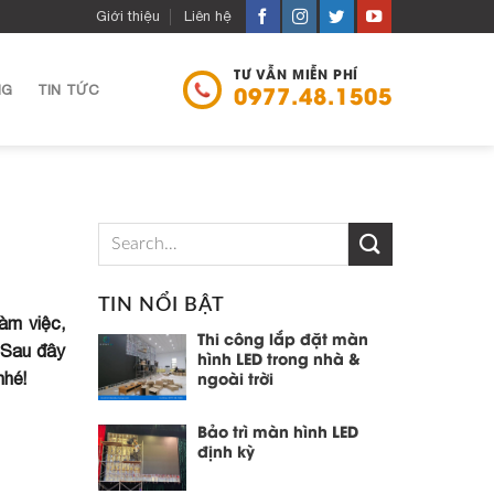
Giới thiệu
Liên hệ
TƯ VẪN MIỄN PHÍ
NG
TIN TỨC
0977.48.1505
TIN NỔI BẬT
làm việc,
Thi công lắp đặt màn
. Sau đây
hình LED trong nhà &
nhé!
ngoài trời
Bảo trì màn hình LED
định kỳ