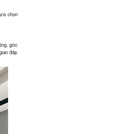
lựa chọn
ộng, góc
 gian đáp