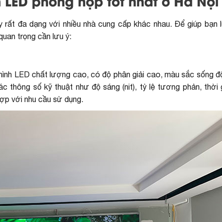
 LED phòng họp tốt nhất ở Hà Nội
y rất đa dạng với nhiều nhà cung cấp khác nhau. Để giúp bạn 
quan trọng cần lưu ý:
hình LED chất lượng cao, có độ phân giải cao, màu sắc sống đ
c thông số kỹ thuật như độ sáng (nit), tỷ lệ tương phản, thời
ợp với nhu cầu sử dụng.