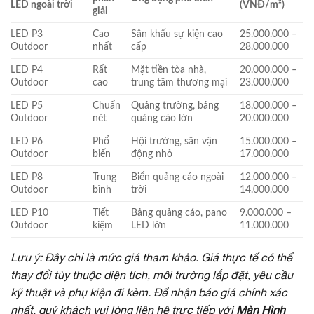
LED ngoài trời
(VNĐ/m²)
giải
LED P3
Cao
Sân khấu sự kiện cao
25.000.000 –
Outdoor
nhất
cấp
28.000.000
LED P4
Rất
Mặt tiền tòa nhà,
20.000.000 –
Outdoor
cao
trung tâm thương mại
23.000.000
LED P5
Chuẩn
Quảng trường, bảng
18.000.000 –
Outdoor
nét
quảng cáo lớn
20.000.000
LED P6
Phổ
Hội trường, sân vận
15.000.000 –
Outdoor
biến
động nhỏ
17.000.000
LED P8
Trung
Biển quảng cáo ngoài
12.000.000 –
Outdoor
bình
trời
14.000.000
LED P10
Tiết
Bảng quảng cáo, pano
9.000.000 –
Outdoor
kiệm
LED lớn
11.000.000
Lưu ý: Đây chỉ là mức giá tham khảo. Giá thực tế có thể
thay đổi tùy thuộc diện tích, môi trường lắp đặt, yêu cầu
kỹ thuật và phụ kiện đi kèm. Để nhận báo giá chính xác
nhất, quý khách vui lòng liên hệ trực tiếp với
Màn Hình