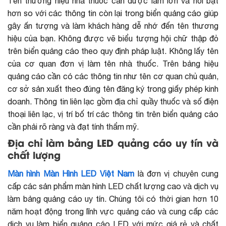
Tên thương hiệu nhà thuốc cần được làm lớn và nổi bật
hơn so với các thông tin còn lại trong biển quảng cáo giúp
gây ấn tượng và làm khách hàng dễ nhớ đến tên thương
hiệu của bạn. Không được vẽ biểu tượng hội chữ thập đỏ
trên biển quảng cáo theo quy định pháp luật. Không lấy tên
của cơ quan đơn vị làm tên nhà thuốc. Trên bảng hiệu
quảng cáo cần có các thông tin như tên cơ quan chủ quản,
cơ sở sản xuất theo đúng tên đăng ký trong giấy phép kinh
doanh. Thông tin liên lạc gồm địa chỉ quầy thuốc và số điện
thoại liên lạc, vị trí bố trí các thông tin trên biển quảng cáo
cần phải rõ ràng và đạt tính thẩm mỹ.
Địa chỉ làm bảng LED quảng cáo uy tín và
chất lượng
Màn hình Màn Hình LED Việt Nam
là đơn vị chuyên cung
cấp các sản phẩm màn hình LED chất lượng cao và dịch vụ
làm bảng quảng cáo uy tín. Chúng tôi có thời gian hơn 10
năm hoạt động trong lĩnh vực quảng cáo và cung cấp các
dịch vụ làm biển quảng cáo LED với mức giá rẻ và chất