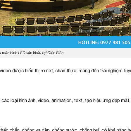
 màn hình LED sân khấu tại Điện Biên
video được hiển thị rõ nét, chân thực, mang đến trải nghiệm tuy
các loại hình ảnh, video, animation, text, tạo hiệu ứng đẹp mắt,
 chắc chắn, chống va đập, chống nước, chống bụi, có khả năng 