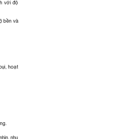
h với độ
ộ bền và
ụi, hoạt
ng.
nhìn, nhu