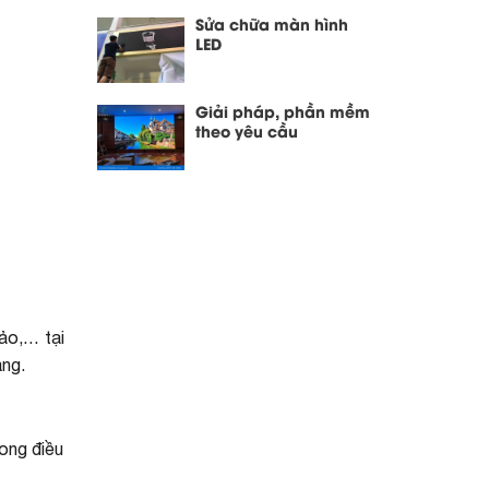
Sửa chữa màn hình
LED
Giải pháp, phần mềm
theo yêu cầu
hảo,… tại
àng.
rong điều