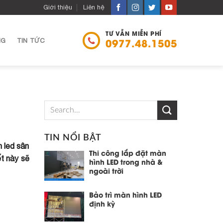
Giới thiệu
Liên hệ
TƯ VẪN MIỄN PHÍ
NG
TIN TỨC
0977.48.1505
TIN NỔI BẬT
h led sân
Thi công lắp đặt màn
iết này sẽ
hình LED trong nhà &
ngoài trời
Bảo trì màn hình LED
định kỳ