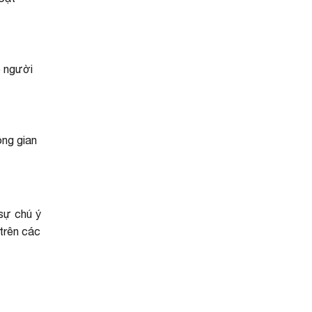
o người
ông gian
 sự chú ý
 trên các