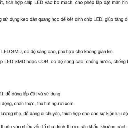
, tích hợp chip LED vào bo mạch, cho phép lắp đặt màn hìn
ử dụng keo dán quang học để kết dính chip LED, giúp tăng đ
p LED SMD, có độ sáng cao, phù hợp cho không gian kín.
hip LED SMD hoặc COB, có độ sáng cao, chống nước, chống b
t, dễ dàng lắp đặt và sử dụng.
g động, chân thực, thu hút người xem.
 lượng nhẹ, dễ dàng di chuyển, thích hợp cho các sự kiện lưu độ
thuộc vào nhiều yếu tố như: kích thước sân khấu, khoảng cách 