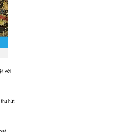
ệt vời
 thu hút
hoạt