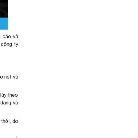
g cáo và
à công ty
rõ nét và
 tùy theo
 dạng và
 thời, do