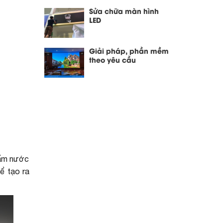
Sửa chữa màn hình
LED
Giải pháp, phần mềm
theo yêu cầu
hấm nước
hể tạo ra