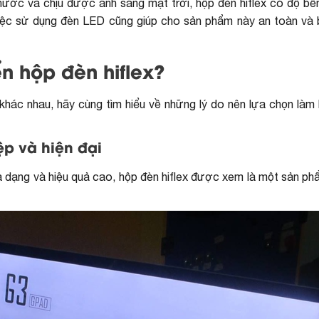
nước và chịu được ánh sáng mặt trời, hộp đèn hiflex có độ bề
 việc sử dụng đèn LED cũng giúp cho sản phẩm này an toàn và
n hộp đèn hiflex?
khác nhau, hãy cùng tìm hiểu về những lý do nên lựa chọn làm 
p và hiện đại
 đa dạng và hiệu quả cao, hộp đèn hiflex được xem là một sản 