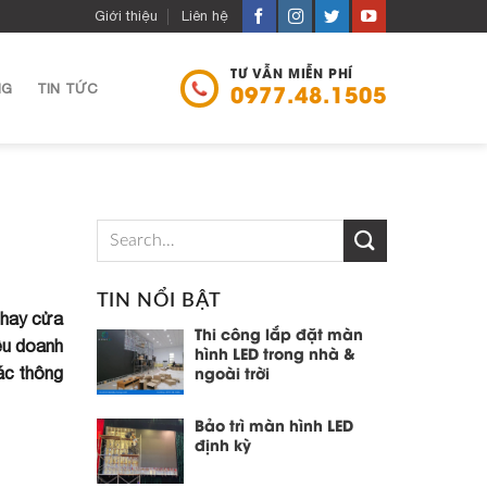
Giới thiệu
Liên hệ
TƯ VẪN MIỄN PHÍ
NG
TIN TỨC
0977.48.1505
TIN NỔI BẬT
 hay cửa
Thi công lắp đặt màn
iều doanh
hình LED trong nhà &
các thông
ngoài trời
Bảo trì màn hình LED
định kỳ