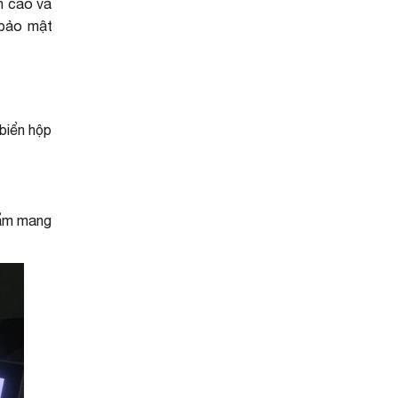
n cao và
 bảo mật
biển hộp
phẩm mang