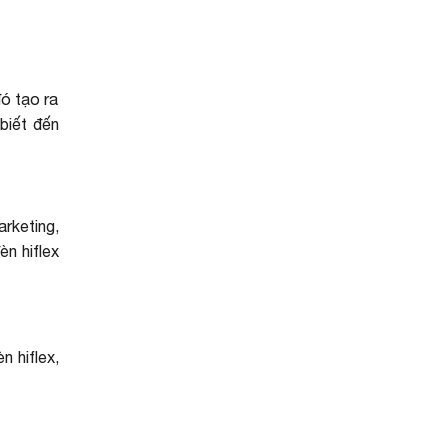
đó tạo ra
biết đến
rketing,
èn hiflex
n hiflex,