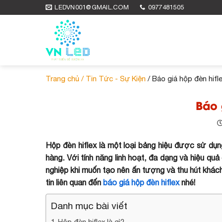
Skip
LEDVN001@GMAIL.COM
0977481505
to
content
Trang chủ /
Tin Tức - Sự Kiện
/ Báo giá hộp đèn hifl
Báo 
Hộp đèn hiflex là một loại bảng hiệu được sử dụ
hàng. Với tính năng linh hoạt, đa dạng và hiệu qu
nghiệp khi muốn tạo nên ấn tượng và thu hút khách
tin liên quan đến
báo giá hộp đèn hiflex
nhé!
Danh mục bài viết
Hộp đèn hiflex là gì?