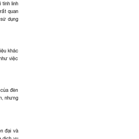
tính linh
rất quan
i sử dụng
liệu khác
 như việc
 của đèn
n, nhưng
n đại và
 dịch vụ