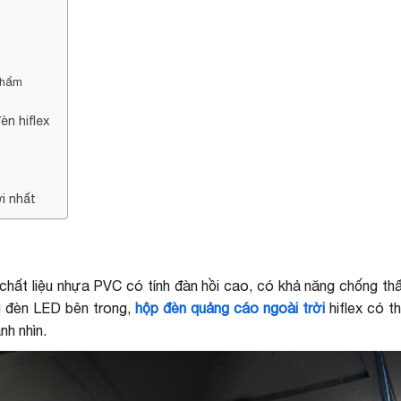
phẩm
ề
n hiflex
i nhất
ừ chất liệu nhựa PVC có tính đàn hồi cao, có khả năng chống t
g đèn LED bên trong,
hộp đèn quảng cáo ngoài trời
hiflex có t
nh nhìn.