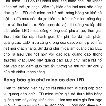
Chữ mica LED có rất nhiều màu sắc khác nhau để khách
hàng có thể lựa chọn. Việc tùy biến các loại màu sắc cũng
đơn giản. LED chữ mica có bề mặt sáng bóng và khá nổi
bật do đó màu sắc được hiển thị trên chữ mica cũng đẹp
hơn và thu hút hơn. Bên cạnh đó việc thi công và lắp đặt
sản phẩm LED mica cũng không quá phức tạp, thời gian
thực hiện lắp ráp nhanh gọn. Chi phí lắp đặt sản phẩm
quảng cáo LED mica cũng không quá cao, phù hợp với hầu
hết mọi khách hàng. Sử dụng chữ mica làm quảng cáo LED
cho ra hiệu ứng tốt hơn với các loại quảng cáo thông
thường khác. Đặc biệt quảng cáo LED chữ mica rất nổi
bật vào ban đêm giúp tạo ấn tượng và thu hút sự chú ý
của rất nhiều khách hàng.
Bảng báo giá chữ mica có đèn LED
Trên thị trường hiện nay có rất nhiều đơn vị cung cấp dịch
vụ quảng cáo chữ LED mica, mức giá để thực hiện bảng
quảng cáo này cũng khác nhau. Hiện nay mức giá làm logo
chữ nổi mica dao động từ 800.000 – 1.000.000 đồng/m2.